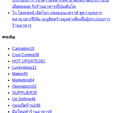
ประกอบการ โชว์ความหลากหลายวัตถุดิบ จุดประกายไอ
เดียต่อยอด รับร้านอาหารญี่ปุ่นเติบโต
โก โฮลเซลล์ เปิดโลก แซลมอน-เทราต์ ชูความหลาก
หลาย ปลา(สี)ส้ม เมนูฮิตสร้างมูลค่าเพิ่มเพื่อผู้ประกอบการ
ร้านอาหาร
สารบัญ
Carnation
10
Cost Control
38
HOT UPDATE
281
Luckyglass
11
Makro
45
Marketing
84
Operation
102
SUPPLIER
35
Up Selling
46
ก่อนเปิดร้าน
106
มือใหม่ทำร้านอาหาร
8