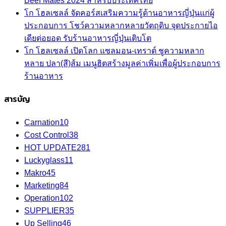
Beef Mates 2024 สำหรับประเทศไทย
โก โฮลเซลล์ จัดคอร์สเสริมความรู้ด้านอาหารญี่ปุ่นแก่ผู้
ประกอบการ โชว์ความหลากหลายวัตถุดิบ จุดประกายไอ
เดียต่อยอด รับร้านอาหารญี่ปุ่นเติบโต
โก โฮลเซลล์ เปิดโลก แซลมอน-เทราต์ ชูความหลาก
หลาย ปลา(สี)ส้ม เมนูฮิตสร้างมูลค่าเพิ่มเพื่อผู้ประกอบการ
ร้านอาหาร
สารบัญ
Carnation
10
Cost Control
38
HOT UPDATE
281
Luckyglass
11
Makro
45
Marketing
84
Operation
102
SUPPLIER
35
Up Selling
46