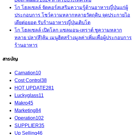
โก โฮลเซลล์ จัดคอร์สเสริมความรู้ด้านอาหารญี่ปุ่นแก่ผู้
ประกอบการ โชว์ความหลากหลายวัตถุดิบ จุดประกายไอ
เดียต่อยอด รับร้านอาหารญี่ปุ่นเติบโต
โก โฮลเซลล์ เปิดโลก แซลมอน-เทราต์ ชูความหลาก
หลาย ปลา(สี)ส้ม เมนูฮิตสร้างมูลค่าเพิ่มเพื่อผู้ประกอบการ
ร้านอาหาร
สารบัญ
Carnation
10
Cost Control
38
HOT UPDATE
281
Luckyglass
11
Makro
45
Marketing
84
Operation
102
SUPPLIER
35
Up Selling
46