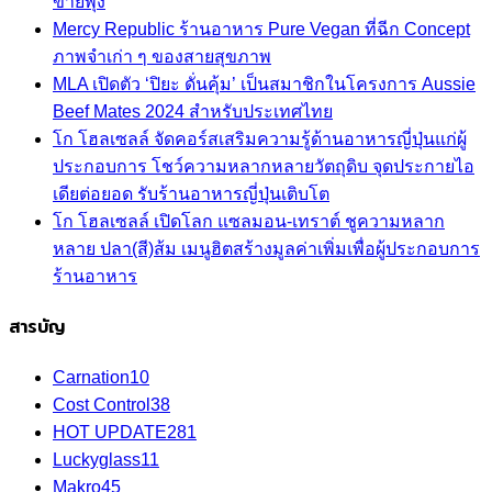
ขายพุ่ง
Mercy Republic ร้านอาหาร Pure Vegan ที่ฉีก Concept
ภาพจำเก่า ๆ ของสายสุขภาพ
MLA เปิดตัว ‘ปิยะ ดั่นคุ้ม’ เป็นสมาชิกในโครงการ Aussie
Beef Mates 2024 สำหรับประเทศไทย
โก โฮลเซลล์ จัดคอร์สเสริมความรู้ด้านอาหารญี่ปุ่นแก่ผู้
ประกอบการ โชว์ความหลากหลายวัตถุดิบ จุดประกายไอ
เดียต่อยอด รับร้านอาหารญี่ปุ่นเติบโต
โก โฮลเซลล์ เปิดโลก แซลมอน-เทราต์ ชูความหลาก
หลาย ปลา(สี)ส้ม เมนูฮิตสร้างมูลค่าเพิ่มเพื่อผู้ประกอบการ
ร้านอาหาร
สารบัญ
Carnation
10
Cost Control
38
HOT UPDATE
281
Luckyglass
11
Makro
45