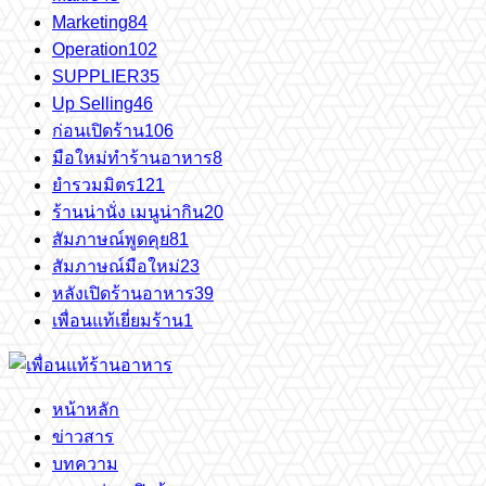
Marketing
84
Operation
102
SUPPLIER
35
Up Selling
46
ก่อนเปิดร้าน
106
มือใหม่ทำร้านอาหาร
8
ยำรวมมิตร
121
ร้านน่านั่ง เมนูน่ากิน
20
สัมภาษณ์พูดคุย
81
สัมภาษณ์มือใหม่
23
หลังเปิดร้านอาหาร
39
เพื่อนแท้เยี่ยมร้าน
1
หน้าหลัก
ข่าวสาร
บทความ