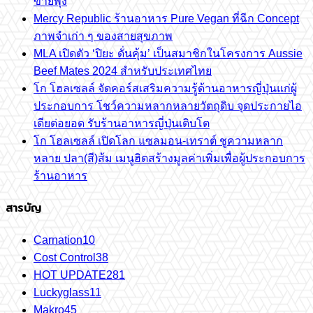
ขายพุ่ง
Mercy Republic ร้านอาหาร Pure Vegan ที่ฉีก Concept
ภาพจำเก่า ๆ ของสายสุขภาพ
MLA เปิดตัว ‘ปิยะ ดั่นคุ้ม’ เป็นสมาชิกในโครงการ Aussie
Beef Mates 2024 สำหรับประเทศไทย
โก โฮลเซลล์ จัดคอร์สเสริมความรู้ด้านอาหารญี่ปุ่นแก่ผู้
ประกอบการ โชว์ความหลากหลายวัตถุดิบ จุดประกายไอ
เดียต่อยอด รับร้านอาหารญี่ปุ่นเติบโต
โก โฮลเซลล์ เปิดโลก แซลมอน-เทราต์ ชูความหลาก
หลาย ปลา(สี)ส้ม เมนูฮิตสร้างมูลค่าเพิ่มเพื่อผู้ประกอบการ
ร้านอาหาร
สารบัญ
Carnation
10
Cost Control
38
HOT UPDATE
281
Luckyglass
11
Makro
45