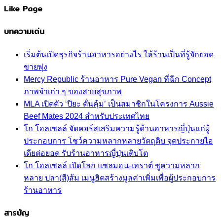
Like Page
บทความเด่น
เริ่มต้นเปิดธุรกิจร้านอาหารอย่างไร ให้ร้านเป็นที่รู้จักยอด
ขายพุ่ง
Mercy Republic ร้านอาหาร Pure Vegan ที่ฉีก Concept
ภาพจำเก่า ๆ ของสายสุขภาพ
MLA เปิดตัว ‘ปิยะ ดั่นคุ้ม’ เป็นสมาชิกในโครงการ Aussie
Beef Mates 2024 สำหรับประเทศไทย
โก โฮลเซลล์ จัดคอร์สเสริมความรู้ด้านอาหารญี่ปุ่นแก่ผู้
ประกอบการ โชว์ความหลากหลายวัตถุดิบ จุดประกายไอ
เดียต่อยอด รับร้านอาหารญี่ปุ่นเติบโต
โก โฮลเซลล์ เปิดโลก แซลมอน-เทราต์ ชูความหลาก
หลาย ปลา(สี)ส้ม เมนูฮิตสร้างมูลค่าเพิ่มเพื่อผู้ประกอบการ
ร้านอาหาร
สารบัญ