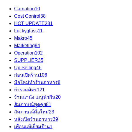
Carnation
10
Cost Control
38
HOT UPDATE
281
Luckyglass
11
Makro
45
Marketing
84
Operation
102
SUPPLIER
35
Up Selling
46
ก่อนเปิดร้าน
106
มือใหม่ทำร้านอาหาร
8
ยำรวมมิตร
121
ร้านน่านั่ง เมนูน่ากิน
20
สัมภาษณ์พูดคุย
81
สัมภาษณ์มือใหม่
23
หลังเปิดร้านอาหาร
39
เพื่อนแท้เยี่ยมร้าน
1