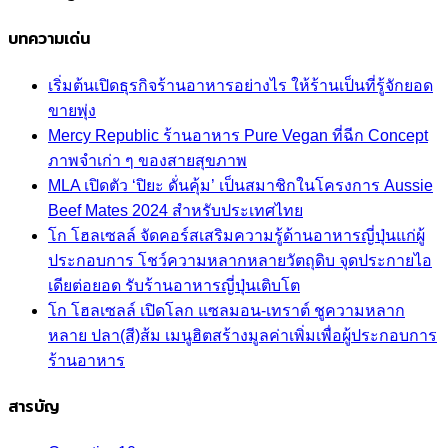
บทความเด่น
เริ่มต้นเปิดธุรกิจร้านอาหารอย่างไร ให้ร้านเป็นที่รู้จักยอด
ขายพุ่ง
Mercy Republic ร้านอาหาร Pure Vegan ที่ฉีก Concept
ภาพจำเก่า ๆ ของสายสุขภาพ
MLA เปิดตัว ‘ปิยะ ดั่นคุ้ม’ เป็นสมาชิกในโครงการ Aussie
Beef Mates 2024 สำหรับประเทศไทย
โก โฮลเซลล์ จัดคอร์สเสริมความรู้ด้านอาหารญี่ปุ่นแก่ผู้
ประกอบการ โชว์ความหลากหลายวัตถุดิบ จุดประกายไอ
เดียต่อยอด รับร้านอาหารญี่ปุ่นเติบโต
โก โฮลเซลล์ เปิดโลก แซลมอน-เทราต์ ชูความหลาก
หลาย ปลา(สี)ส้ม เมนูฮิตสร้างมูลค่าเพิ่มเพื่อผู้ประกอบการ
ร้านอาหาร
สารบัญ