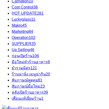
Carnation
10
Cost Control
38
HOT UPDATE
281
Luckyglass
11
Makro
45
Marketing
84
Operation
102
SUPPLIER
35
Up Selling
46
ก่อนเปิดร้าน
106
มือใหม่ทำร้านอาหาร
8
ยำรวมมิตร
121
ร้านน่านั่ง เมนูน่ากิน
20
สัมภาษณ์พูดคุย
81
สัมภาษณ์มือใหม่
23
หลังเปิดร้านอาหาร
39
เพื่อนแท้เยี่ยมร้าน
1