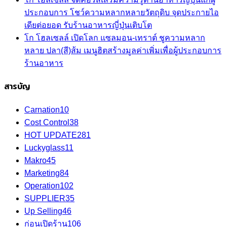
ประกอบการ โชว์ความหลากหลายวัตถุดิบ จุดประกายไอ
เดียต่อยอด รับร้านอาหารญี่ปุ่นเติบโต
โก โฮลเซลล์ เปิดโลก แซลมอน-เทราต์ ชูความหลาก
หลาย ปลา(สี)ส้ม เมนูฮิตสร้างมูลค่าเพิ่มเพื่อผู้ประกอบการ
ร้านอาหาร
สารบัญ
Carnation
10
Cost Control
38
HOT UPDATE
281
Luckyglass
11
Makro
45
Marketing
84
Operation
102
SUPPLIER
35
Up Selling
46
ก่อนเปิดร้าน
106