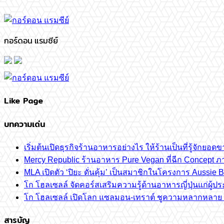
กอร์ดอน แรมซีย์
Like Page
บทความเด่น
เริ่มต้นเปิดธุรกิจร้านอาหารอย่างไร ให้ร้านเป็นที่รู้จักยอดขา
Mercy Republic ร้านอาหาร Pure Vegan ที่ฉีก Concept 
MLA เปิดตัว ‘ปิยะ ดั่นคุ้ม’ เป็นสมาชิกในโครงการ Aussi
โก โฮลเซลล์ จัดคอร์สเสริมความรู้ด้านอาหารญี่ปุ่นแก่ผู
โก โฮลเซลล์ เปิดโลก แซลมอน-เทราต์ ชูความหลากหลาย ปลา
สารบัญ