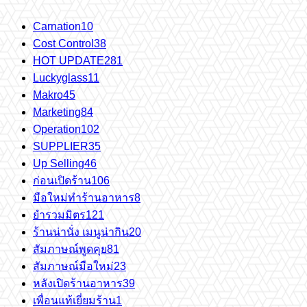
Carnation
10
Cost Control
38
HOT UPDATE
281
Luckyglass
11
Makro
45
Marketing
84
Operation
102
SUPPLIER
35
Up Selling
46
ก่อนเปิดร้าน
106
มือใหม่ทำร้านอาหาร
8
ยำรวมมิตร
121
ร้านน่านั่ง เมนูน่ากิน
20
สัมภาษณ์พูดคุย
81
สัมภาษณ์มือใหม่
23
หลังเปิดร้านอาหาร
39
เพื่อนแท้เยี่ยมร้าน
1