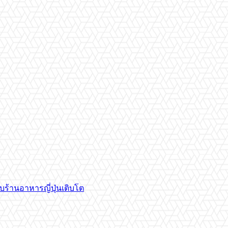
บร้านอาหารญี่ปุ่นเติบโต