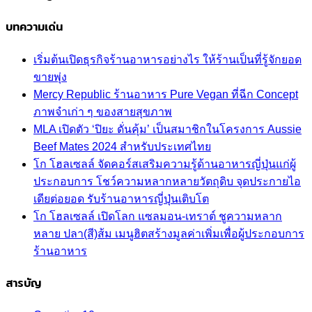
บทความเด่น
เริ่มต้นเปิดธุรกิจร้านอาหารอย่างไร ให้ร้านเป็นที่รู้จักยอด
ขายพุ่ง
Mercy Republic ร้านอาหาร Pure Vegan ที่ฉีก Concept
ภาพจำเก่า ๆ ของสายสุขภาพ
MLA เปิดตัว ‘ปิยะ ดั่นคุ้ม’ เป็นสมาชิกในโครงการ Aussie
Beef Mates 2024 สำหรับประเทศไทย
โก โฮลเซลล์ จัดคอร์สเสริมความรู้ด้านอาหารญี่ปุ่นแก่ผู้
ประกอบการ โชว์ความหลากหลายวัตถุดิบ จุดประกายไอ
เดียต่อยอด รับร้านอาหารญี่ปุ่นเติบโต
โก โฮลเซลล์ เปิดโลก แซลมอน-เทราต์ ชูความหลาก
หลาย ปลา(สี)ส้ม เมนูฮิตสร้างมูลค่าเพิ่มเพื่อผู้ประกอบการ
ร้านอาหาร
สารบัญ