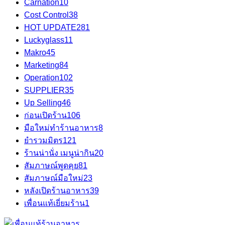
Carnation
10
Cost Control
38
HOT UPDATE
281
Luckyglass
11
Makro
45
Marketing
84
Operation
102
SUPPLIER
35
Up Selling
46
ก่อนเปิดร้าน
106
มือใหม่ทำร้านอาหาร
8
ยำรวมมิตร
121
ร้านน่านั่ง เมนูน่ากิน
20
สัมภาษณ์พูดคุย
81
สัมภาษณ์มือใหม่
23
หลังเปิดร้านอาหาร
39
เพื่อนแท้เยี่ยมร้าน
1