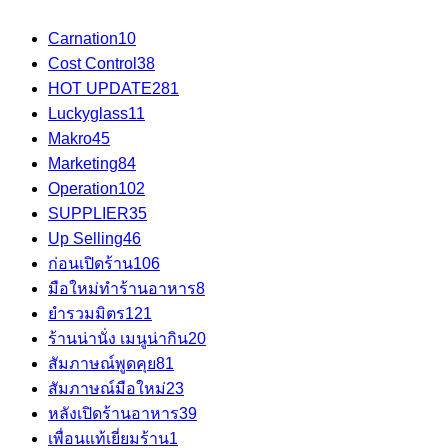
Carnation
10
Cost Control
38
HOT UPDATE
281
Luckyglass
11
Makro
45
Marketing
84
Operation
102
SUPPLIER
35
Up Selling
46
ก่อนเปิดร้าน
106
มือใหม่ทำร้านอาหาร
8
ยำรวมมิตร
121
ร้านน่านั่ง เมนูน่ากิน
20
สัมภาษณ์พูดคุย
81
สัมภาษณ์มือใหม่
23
หลังเปิดร้านอาหาร
39
เพื่อนแท้เยี่ยมร้าน
1