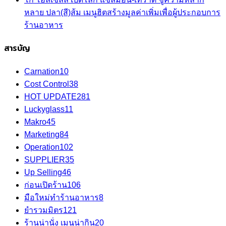
หลาย ปลา(สี)ส้ม เมนูฮิตสร้างมูลค่าเพิ่มเพื่อผู้ประกอบการ
ร้านอาหาร
สารบัญ
Carnation
10
Cost Control
38
HOT UPDATE
281
Luckyglass
11
Makro
45
Marketing
84
Operation
102
SUPPLIER
35
Up Selling
46
ก่อนเปิดร้าน
106
มือใหม่ทำร้านอาหาร
8
ยำรวมมิตร
121
ร้านน่านั่ง เมนูน่ากิน
20