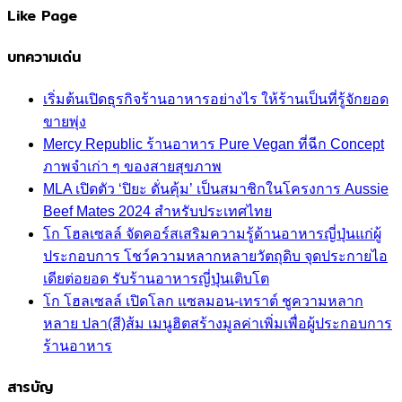
Like Page
บทความเด่น
เริ่มต้นเปิดธุรกิจร้านอาหารอย่างไร ให้ร้านเป็นที่รู้จักยอด
ขายพุ่ง
Mercy Republic ร้านอาหาร Pure Vegan ที่ฉีก Concept
ภาพจำเก่า ๆ ของสายสุขภาพ
MLA เปิดตัว ‘ปิยะ ดั่นคุ้ม’ เป็นสมาชิกในโครงการ Aussie
Beef Mates 2024 สำหรับประเทศไทย
โก โฮลเซลล์ จัดคอร์สเสริมความรู้ด้านอาหารญี่ปุ่นแก่ผู้
ประกอบการ โชว์ความหลากหลายวัตถุดิบ จุดประกายไอ
เดียต่อยอด รับร้านอาหารญี่ปุ่นเติบโต
โก โฮลเซลล์ เปิดโลก แซลมอน-เทราต์ ชูความหลาก
หลาย ปลา(สี)ส้ม เมนูฮิตสร้างมูลค่าเพิ่มเพื่อผู้ประกอบการ
ร้านอาหาร
สารบัญ