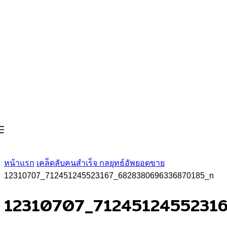
หน้าแรก
เคล็ดลับคนสำเร็จ กลยุทธ์อัพยอดขาย
12310707_712451245523167_6828380696336870185_n
12310707_7124512455231