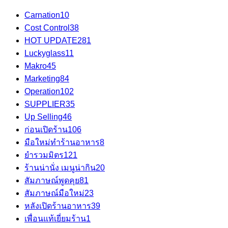
Carnation
10
Cost Control
38
HOT UPDATE
281
Luckyglass
11
Makro
45
Marketing
84
Operation
102
SUPPLIER
35
Up Selling
46
ก่อนเปิดร้าน
106
มือใหม่ทำร้านอาหาร
8
ยำรวมมิตร
121
ร้านน่านั่ง เมนูน่ากิน
20
สัมภาษณ์พูดคุย
81
สัมภาษณ์มือใหม่
23
หลังเปิดร้านอาหาร
39
เพื่อนแท้เยี่ยมร้าน
1