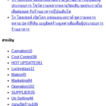
ประกอบการ โชว์ความหลากหลายวัตถุดิบ จุดประกายไอ
เดียต่อยอด รับร้านอาหารญี่ปุ่นเติบโต
โก โฮลเซลล์ เปิดโลก แซลมอน-เทราต์ ชูความหลาก
หลาย ปลา(สี)ส้ม เมนูฮิตสร้างมูลค่าเพิ่มเพื่อผู้ประกอบการ
ร้านอาหาร
สารบัญ
Carnation
10
Cost Control
38
HOT UPDATE
281
Luckyglass
11
Makro
45
Marketing
84
Operation
102
SUPPLIER
35
Up Selling
46
ก่อนเปิดร้าน
106