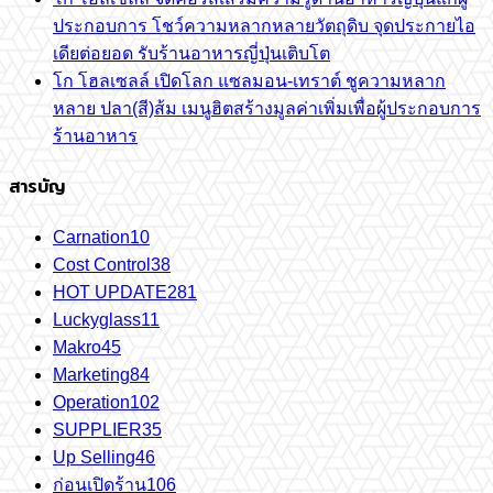
ประกอบการ โชว์ความหลากหลายวัตถุดิบ จุดประกายไอ
เดียต่อยอด รับร้านอาหารญี่ปุ่นเติบโต
โก โฮลเซลล์ เปิดโลก แซลมอน-เทราต์ ชูความหลาก
หลาย ปลา(สี)ส้ม เมนูฮิตสร้างมูลค่าเพิ่มเพื่อผู้ประกอบการ
ร้านอาหาร
สารบัญ
Carnation
10
Cost Control
38
HOT UPDATE
281
Luckyglass
11
Makro
45
Marketing
84
Operation
102
SUPPLIER
35
Up Selling
46
ก่อนเปิดร้าน
106