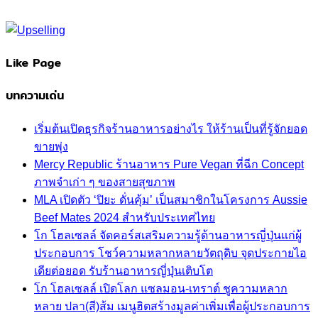
Like Page
บทความเด่น
เริ่มต้นเปิดธุรกิจร้านอาหารอย่างไร ให้ร้านเป็นที่รู้จักยอด
ขายพุ่ง
Mercy Republic ร้านอาหาร Pure Vegan ที่ฉีก Concept
ภาพจำเก่า ๆ ของสายสุขภาพ
MLA เปิดตัว ‘ปิยะ ดั่นคุ้ม’ เป็นสมาชิกในโครงการ Aussie
Beef Mates 2024 สำหรับประเทศไทย
โก โฮลเซลล์ จัดคอร์สเสริมความรู้ด้านอาหารญี่ปุ่นแก่ผู้
ประกอบการ โชว์ความหลากหลายวัตถุดิบ จุดประกายไอ
เดียต่อยอด รับร้านอาหารญี่ปุ่นเติบโต
โก โฮลเซลล์ เปิดโลก แซลมอน-เทราต์ ชูความหลาก
หลาย ปลา(สี)ส้ม เมนูฮิตสร้างมูลค่าเพิ่มเพื่อผู้ประกอบการ