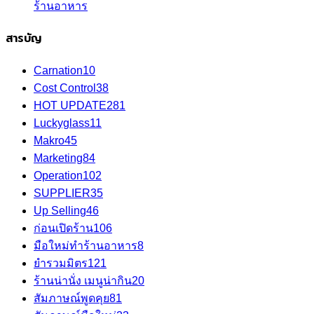
ร้านอาหาร
สารบัญ
Carnation
10
Cost Control
38
HOT UPDATE
281
Luckyglass
11
Makro
45
Marketing
84
Operation
102
SUPPLIER
35
Up Selling
46
ก่อนเปิดร้าน
106
มือใหม่ทำร้านอาหาร
8
ยำรวมมิตร
121
ร้านน่านั่ง เมนูน่ากิน
20
สัมภาษณ์พูดคุย
81