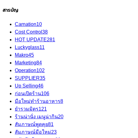
สารบัญ
Carnation
10
Cost Control
38
HOT UPDATE
281
Luckyglass
11
Makro
45
Marketing
84
Operation
102
SUPPLIER
35
Up Selling
46
ก่อนเปิดร้าน
106
มือใหม่ทำร้านอาหาร
8
ยำรวมมิตร
121
ร้านน่านั่ง เมนูน่ากิน
20
สัมภาษณ์พูดคุย
81
สัมภาษณ์มือใหม่
23