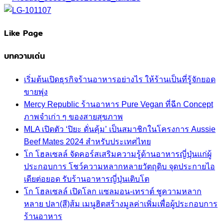
Like Page
บทความเด่น
เริ่มต้นเปิดธุรกิจร้านอาหารอย่างไร ให้ร้านเป็นที่รู้จักยอด
ขายพุ่ง
Mercy Republic ร้านอาหาร Pure Vegan ที่ฉีก Concept
ภาพจำเก่า ๆ ของสายสุขภาพ
MLA เปิดตัว ‘ปิยะ ดั่นคุ้ม’ เป็นสมาชิกในโครงการ Aussie
Beef Mates 2024 สำหรับประเทศไทย
โก โฮลเซลล์ จัดคอร์สเสริมความรู้ด้านอาหารญี่ปุ่นแก่ผู้
ประกอบการ โชว์ความหลากหลายวัตถุดิบ จุดประกายไอ
เดียต่อยอด รับร้านอาหารญี่ปุ่นเติบโต
โก โฮลเซลล์ เปิดโลก แซลมอน-เทราต์ ชูความหลาก
หลาย ปลา(สี)ส้ม เมนูฮิตสร้างมูลค่าเพิ่มเพื่อผู้ประกอบการ
ร้านอาหาร