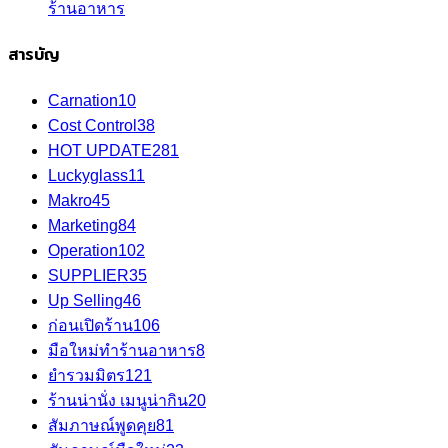
ร้านอาหาร
สารบัญ
Carnation
10
Cost Control
38
HOT UPDATE
281
Luckyglass
11
Makro
45
Marketing
84
Operation
102
SUPPLIER
35
Up Selling
46
ก่อนเปิดร้าน
106
มือใหม่ทำร้านอาหาร
8
ยำรวมมิตร
121
ร้านน่านั่ง เมนูน่ากิน
20
สัมภาษณ์พูดคุย
81