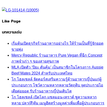
Like Page
บทความเด่น
เริ่มต้นเปิดธุรกิจร้านอาหารอย่างไร ให้ร้านเป็นที่รู้จักยอด
ขายพุ่ง
Mercy Republic ร้านอาหาร Pure Vegan ที่ฉีก Concept
ภาพจำเก่า ๆ ของสายสุขภาพ
MLA เปิดตัว ‘ปิยะ ดั่นคุ้ม’ เป็นสมาชิกในโครงการ Aussie
Beef Mates 2024 สำหรับประเทศไทย
โก โฮลเซลล์ จัดคอร์สเสริมความรู้ด้านอาหารญี่ปุ่นแก่ผู้
ประกอบการ โชว์ความหลากหลายวัตถุดิบ จุดประกายไอ
เดียต่อยอด รับร้านอาหารญี่ปุ่นเติบโต
โก โฮลเซลล์ เปิดโลก แซลมอน-เทราต์ ชูความหลาก
หลาย ปลา(สี)ส้ม เมนูฮิตสร้างมูลค่าเพิ่มเพื่อผู้ประกอบการ