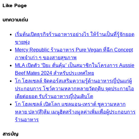
Like Page
บทความเด่น
เริ่มต้นเปิดธุรกิจร้านอาหารอย่างไร ให้ร้านเป็นที่รู้จักยอด
ขายพุ่ง
Mercy Republic ร้านอาหาร Pure Vegan ที่ฉีก Concept
ภาพจำเก่า ๆ ของสายสุขภาพ
MLA เปิดตัว ‘ปิยะ ดั่นคุ้ม’ เป็นสมาชิกในโครงการ Aussie
Beef Mates 2024 สำหรับประเทศไทย
โก โฮลเซลล์ จัดคอร์สเสริมความรู้ด้านอาหารญี่ปุ่นแก่ผู้
ประกอบการ โชว์ความหลากหลายวัตถุดิบ จุดประกายไอ
เดียต่อยอด รับร้านอาหารญี่ปุ่นเติบโต
โก โฮลเซลล์ เปิดโลก แซลมอน-เทราต์ ชูความหลาก
หลาย ปลา(สี)ส้ม เมนูฮิตสร้างมูลค่าเพิ่มเพื่อผู้ประกอบการ
ร้านอาหาร
สารบัญ