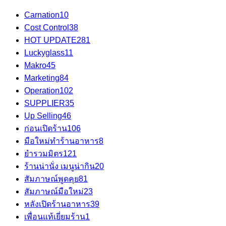
Carnation
10
Cost Control
38
HOT UPDATE
281
Luckyglass
11
Makro
45
Marketing
84
Operation
102
SUPPLIER
35
Up Selling
46
ก่อนเปิดร้าน
106
มือใหม่ทำร้านอาหาร
8
ยำรวมมิตร
121
ร้านน่านั่ง เมนูน่ากิน
20
สัมภาษณ์พูดคุย
81
สัมภาษณ์มือใหม่
23
หลังเปิดร้านอาหาร
39
เพื่อนแท้เยี่ยมร้าน
1