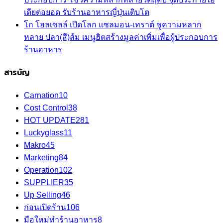
เดียต่อยอด รับร้านอาหารญี่ปุ่นเติบโต
โก โฮลเซลล์ เปิดโลก แซลมอน-เทราต์ ชูความหลาก
หลาย ปลา(สี)ส้ม เมนูฮิตสร้างมูลค่าเพิ่มเพื่อผู้ประกอบการ
ร้านอาหาร
สารบัญ
Carnation
10
Cost Control
38
HOT UPDATE
281
Luckyglass
11
Makro
45
Marketing
84
Operation
102
SUPPLIER
35
Up Selling
46
ก่อนเปิดร้าน
106
มือใหม่ทำร้านอาหาร
8