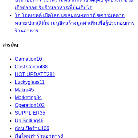
เดียต่อยอด รับร้านอาหารญี่ปุ่นเติบโต
โก โฮลเซลล์ เปิดโลก แซลมอน-เทราต์ ชูความหลาก
หลาย ปลา(สี)ส้ม เมนูฮิตสร้างมูลค่าเพิ่มเพื่อผู้ประกอบการ
ร้านอาหาร
สารบัญ
Carnation
10
Cost Control
38
HOT UPDATE
281
Luckyglass
11
Makro
45
Marketing
84
Operation
102
SUPPLIER
35
Up Selling
46
ก่อนเปิดร้าน
106
มือใหม่ทำร้านอาหาร
8