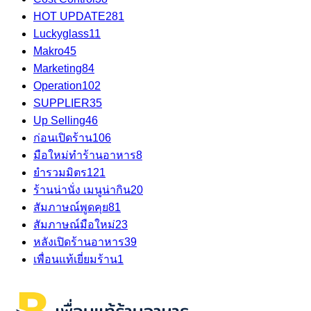
HOT UPDATE
281
Luckyglass
11
Makro
45
Marketing
84
Operation
102
SUPPLIER
35
Up Selling
46
ก่อนเปิดร้าน
106
มือใหม่ทำร้านอาหาร
8
ยำรวมมิตร
121
ร้านน่านั่ง เมนูน่ากิน
20
สัมภาษณ์พูดคุย
81
สัมภาษณ์มือใหม่
23
หลังเปิดร้านอาหาร
39
เพื่อนแท้เยี่ยมร้าน
1