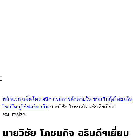
หน้าแรก
แม็คโคร ผนึก กรมการค้าภายใน ชวนกินกุ้งไทย เน้น
ไซส์ใหญ่ไร้ฟอร์มาลีน
นายวิชัย โภชนกิจ อธิบดีฯเยี่ยม
ชม_resize
นายวิชัย โภชนกิจ อธิบดีฯเยี่ยม