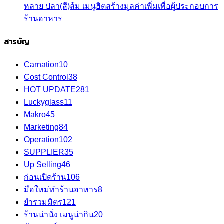
หลาย ปลา(สี)ส้ม เมนูฮิตสร้างมูลค่าเพิ่มเพื่อผู้ประกอบการ
ร้านอาหาร
สารบัญ
Carnation
10
Cost Control
38
HOT UPDATE
281
Luckyglass
11
Makro
45
Marketing
84
Operation
102
SUPPLIER
35
Up Selling
46
ก่อนเปิดร้าน
106
มือใหม่ทำร้านอาหาร
8
ยำรวมมิตร
121
ร้านน่านั่ง เมนูน่ากิน
20