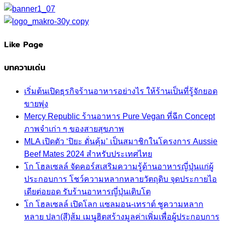
Like Page
บทความเด่น
เริ่มต้นเปิดธุรกิจร้านอาหารอย่างไร ให้ร้านเป็นที่รู้จักยอด
ขายพุ่ง
Mercy Republic ร้านอาหาร Pure Vegan ที่ฉีก Concept
ภาพจำเก่า ๆ ของสายสุขภาพ
MLA เปิดตัว ‘ปิยะ ดั่นคุ้ม’ เป็นสมาชิกในโครงการ Aussie
Beef Mates 2024 สำหรับประเทศไทย
โก โฮลเซลล์ จัดคอร์สเสริมความรู้ด้านอาหารญี่ปุ่นแก่ผู้
ประกอบการ โชว์ความหลากหลายวัตถุดิบ จุดประกายไอ
เดียต่อยอด รับร้านอาหารญี่ปุ่นเติบโต
โก โฮลเซลล์ เปิดโลก แซลมอน-เทราต์ ชูความหลาก
หลาย ปลา(สี)ส้ม เมนูฮิตสร้างมูลค่าเพิ่มเพื่อผู้ประกอบการ