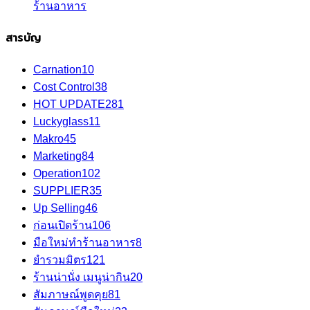
ร้านอาหาร
สารบัญ
Carnation
10
Cost Control
38
HOT UPDATE
281
Luckyglass
11
Makro
45
Marketing
84
Operation
102
SUPPLIER
35
Up Selling
46
ก่อนเปิดร้าน
106
มือใหม่ทำร้านอาหาร
8
ยำรวมมิตร
121
ร้านน่านั่ง เมนูน่ากิน
20
สัมภาษณ์พูดคุย
81