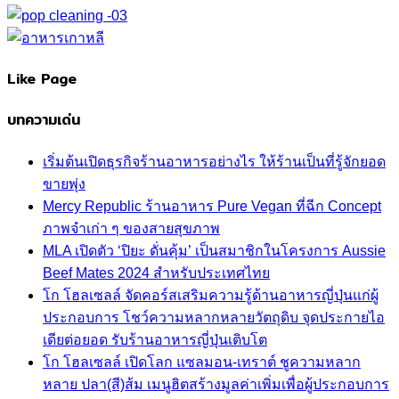
Like Page
บทความเด่น
เริ่มต้นเปิดธุรกิจร้านอาหารอย่างไร ให้ร้านเป็นที่รู้จักยอด
ขายพุ่ง
Mercy Republic ร้านอาหาร Pure Vegan ที่ฉีก Concept
ภาพจำเก่า ๆ ของสายสุขภาพ
MLA เปิดตัว ‘ปิยะ ดั่นคุ้ม’ เป็นสมาชิกในโครงการ Aussie
Beef Mates 2024 สำหรับประเทศไทย
โก โฮลเซลล์ จัดคอร์สเสริมความรู้ด้านอาหารญี่ปุ่นแก่ผู้
ประกอบการ โชว์ความหลากหลายวัตถุดิบ จุดประกายไอ
เดียต่อยอด รับร้านอาหารญี่ปุ่นเติบโต
โก โฮลเซลล์ เปิดโลก แซลมอน-เทราต์ ชูความหลาก
หลาย ปลา(สี)ส้ม เมนูฮิตสร้างมูลค่าเพิ่มเพื่อผู้ประกอบการ