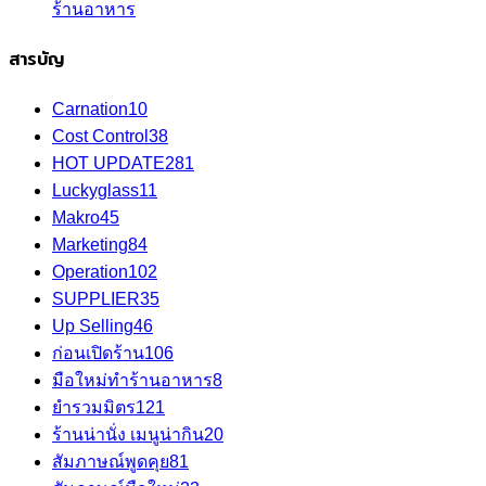
ร้านอาหาร
สารบัญ
Carnation
10
Cost Control
38
HOT UPDATE
281
Luckyglass
11
Makro
45
Marketing
84
Operation
102
SUPPLIER
35
Up Selling
46
ก่อนเปิดร้าน
106
มือใหม่ทำร้านอาหาร
8
ยำรวมมิตร
121
ร้านน่านั่ง เมนูน่ากิน
20
สัมภาษณ์พูดคุย
81