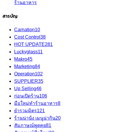
ร้านอาหาร
สารบัญ
Carnation
10
Cost Control
38
HOT UPDATE
281
Luckyglass
11
Makro
45
Marketing
84
Operation
102
SUPPLIER
35
Up Selling
46
ก่อนเปิดร้าน
106
มือใหม่ทำร้านอาหาร
8
ยำรวมมิตร
121
ร้านน่านั่ง เมนูน่ากิน
20
สัมภาษณ์พูดคุย
81