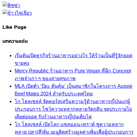
Like Page
บทความเด่น
เริ่มต้นเปิดธุรกิจร้านอาหารอย่างไร ให้ร้านเป็นที่รู้จักยอด
ขายพุ่ง
Mercy Republic ร้านอาหาร Pure Vegan ที่ฉีก Concept
ภาพจำเก่า ๆ ของสายสุขภาพ
MLA เปิดตัว ‘ปิยะ ดั่นคุ้ม’ เป็นสมาชิกในโครงการ Aussie
Beef Mates 2024 สำหรับประเทศไทย
โก โฮลเซลล์ จัดคอร์สเสริมความรู้ด้านอาหารญี่ปุ่นแก่ผู้
ประกอบการ โชว์ความหลากหลายวัตถุดิบ จุดประกายไอ
เดียต่อยอด รับร้านอาหารญี่ปุ่นเติบโต
โก โฮลเซลล์ เปิดโลก แซลมอน-เทราต์ ชูความหลาก
หลาย ปลา(สี)ส้ม เมนูฮิตสร้างมูลค่าเพิ่มเพื่อผู้ประกอบการ