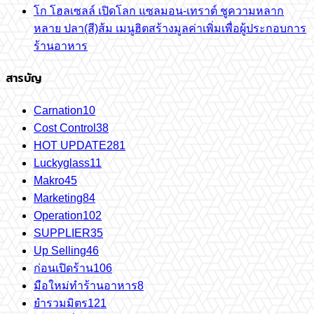
โก โฮลเซลล์ เปิดโลก แซลมอน-เทราต์ ชูความหลาก
หลาย ปลา(สี)ส้ม เมนูฮิตสร้างมูลค่าเพิ่มเพื่อผู้ประกอบการ
ร้านอาหาร
สารบัญ
Carnation
10
Cost Control
38
HOT UPDATE
281
Luckyglass
11
Makro
45
Marketing
84
Operation
102
SUPPLIER
35
Up Selling
46
ก่อนเปิดร้าน
106
มือใหม่ทำร้านอาหาร
8
ยำรวมมิตร
121