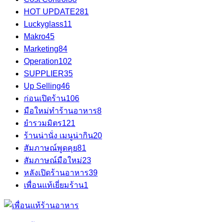
HOT UPDATE
281
Luckyglass
11
Makro
45
Marketing
84
Operation
102
SUPPLIER
35
Up Selling
46
ก่อนเปิดร้าน
106
มือใหม่ทำร้านอาหาร
8
ยำรวมมิตร
121
ร้านน่านั่ง เมนูน่ากิน
20
สัมภาษณ์พูดคุย
81
สัมภาษณ์มือใหม่
23
หลังเปิดร้านอาหาร
39
เพื่อนแท้เยี่ยมร้าน
1