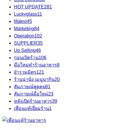
HOT UPDATE
281
Luckyglass
11
Makro
45
Marketing
84
Operation
102
SUPPLIER
35
Up Selling
46
ก่อนเปิดร้าน
106
มือใหม่ทำร้านอาหาร
8
ยำรวมมิตร
121
ร้านน่านั่ง เมนูน่ากิน
20
สัมภาษณ์พูดคุย
81
สัมภาษณ์มือใหม่
23
หลังเปิดร้านอาหาร
39
เพื่อนแท้เยี่ยมร้าน
1