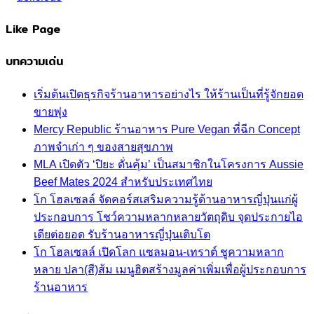
Like Page
บทความเด่น
เริ่มต้นเปิดธุรกิจร้านอาหารอย่างไร ให้ร้านเป็นที่รู้จักยอด
ขายพุ่ง
Mercy Republic ร้านอาหาร Pure Vegan ที่ฉีก Concept
ภาพจำเก่า ๆ ของสายสุขภาพ
MLA เปิดตัว ‘ปิยะ ดั่นคุ้ม’ เป็นสมาชิกในโครงการ Aussie
Beef Mates 2024 สำหรับประเทศไทย
โก โฮลเซลล์ จัดคอร์สเสริมความรู้ด้านอาหารญี่ปุ่นแก่ผู้
ประกอบการ โชว์ความหลากหลายวัตถุดิบ จุดประกายไอ
เดียต่อยอด รับร้านอาหารญี่ปุ่นเติบโต
โก โฮลเซลล์ เปิดโลก แซลมอน-เทราต์ ชูความหลาก
หลาย ปลา(สี)ส้ม เมนูฮิตสร้างมูลค่าเพิ่มเพื่อผู้ประกอบการ
ร้านอาหาร