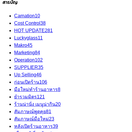
สารบัญ
Carnation
10
Cost Control
38
HOT UPDATE
281
Luckyglass
11
Makro
45
Marketing
84
Operation
102
SUPPLIER
35
Up Selling
46
ก่อนเปิดร้าน
106
มือใหม่ทำร้านอาหาร
8
ยำรวมมิตร
121
ร้านน่านั่ง เมนูน่ากิน
20
สัมภาษณ์พูดคุย
81
สัมภาษณ์มือใหม่
23
หลังเปิดร้านอาหาร
39