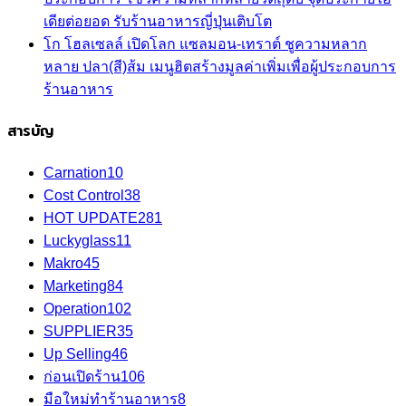
เดียต่อยอด รับร้านอาหารญี่ปุ่นเติบโต
โก โฮลเซลล์ เปิดโลก แซลมอน-เทราต์ ชูความหลาก
หลาย ปลา(สี)ส้ม เมนูฮิตสร้างมูลค่าเพิ่มเพื่อผู้ประกอบการ
ร้านอาหาร
สารบัญ
Carnation
10
Cost Control
38
HOT UPDATE
281
Luckyglass
11
Makro
45
Marketing
84
Operation
102
SUPPLIER
35
Up Selling
46
ก่อนเปิดร้าน
106
มือใหม่ทำร้านอาหาร
8