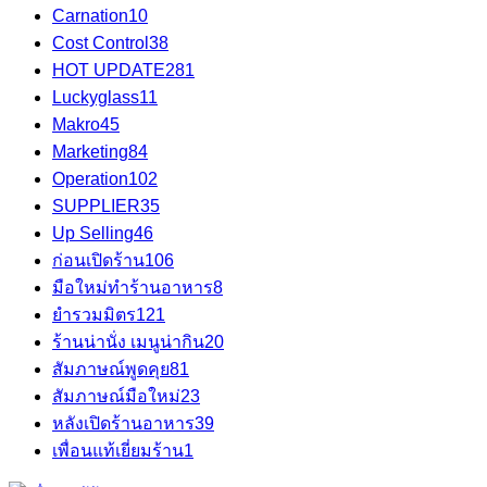
Carnation
10
Cost Control
38
HOT UPDATE
281
Luckyglass
11
Makro
45
Marketing
84
Operation
102
SUPPLIER
35
Up Selling
46
ก่อนเปิดร้าน
106
มือใหม่ทำร้านอาหาร
8
ยำรวมมิตร
121
ร้านน่านั่ง เมนูน่ากิน
20
สัมภาษณ์พูดคุย
81
สัมภาษณ์มือใหม่
23
หลังเปิดร้านอาหาร
39
เพื่อนแท้เยี่ยมร้าน
1