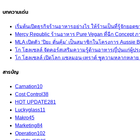
บทความเด่น
เริ่มต้นเปิดธุรกิจร้านอาหารอย่างไร ให้ร้านเป็นที่รู้จักยอดขา
Mercy Republic ร้านอาหาร Pure Vegan ที่ฉีก Concept 
MLA เปิดตัว ‘ปิยะ ดั่นคุ้ม’ เป็นสมาชิกในโครงการ Aussi
โก โฮลเซลล์ จัดคอร์สเสริมความรู้ด้านอาหารญี่ปุ่นแก่ผู
โก โฮลเซลล์ เปิดโลก แซลมอน-เทราต์ ชูความหลากหลาย ปลา
สารบัญ
Carnation
10
Cost Control
38
HOT UPDATE
281
Luckyglass
11
Makro
45
Marketing
84
Operation
102