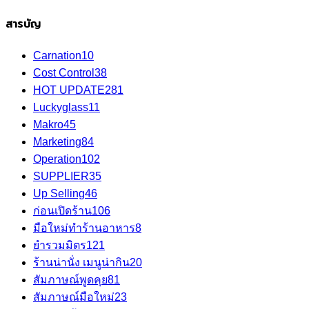
สารบัญ
Carnation
10
Cost Control
38
HOT UPDATE
281
Luckyglass
11
Makro
45
Marketing
84
Operation
102
SUPPLIER
35
Up Selling
46
ก่อนเปิดร้าน
106
มือใหม่ทำร้านอาหาร
8
ยำรวมมิตร
121
ร้านน่านั่ง เมนูน่ากิน
20
สัมภาษณ์พูดคุย
81
สัมภาษณ์มือใหม่
23