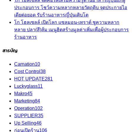
โก โฮลเซลล์ จัดคอร์สเสริมความรู้ด้านอาหารญี่ปุ่นแก่ผู้
ประกอบการ โชว์ความหลากหลายวัตถุดิบ จุดประกายไอ
เดียต่อยอด รับร้านอาหารญี่ปุ่นเติบโต
โก โฮลเซลล์ เปิดโลก แซลมอน-เทราต์ ชูความหลาก
หลาย ปลา(สี)ส้ม เมนูฮิตสร้างมูลค่าเพิ่มเพื่อผู้ประกอบการ
ร้านอาหาร
สารบัญ
Carnation
10
Cost Control
38
HOT UPDATE
281
Luckyglass
11
Makro
45
Marketing
84
Operation
102
SUPPLIER
35
Up Selling
46
ก่อนเปิดร้าน
106