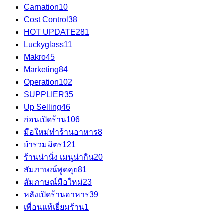
Carnation
10
Cost Control
38
HOT UPDATE
281
Luckyglass
11
Makro
45
Marketing
84
Operation
102
SUPPLIER
35
Up Selling
46
ก่อนเปิดร้าน
106
มือใหม่ทำร้านอาหาร
8
ยำรวมมิตร
121
ร้านน่านั่ง เมนูน่ากิน
20
สัมภาษณ์พูดคุย
81
สัมภาษณ์มือใหม่
23
หลังเปิดร้านอาหาร
39
เพื่อนแท้เยี่ยมร้าน
1