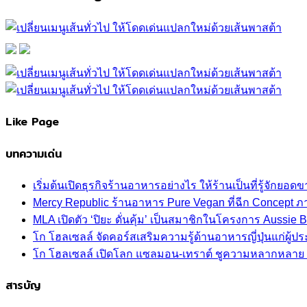
Like Page
บทความเด่น
เริ่มต้นเปิดธุรกิจร้านอาหารอย่างไร ให้ร้านเป็นที่รู้จักยอดขา
Mercy Republic ร้านอาหาร Pure Vegan ที่ฉีก Concept 
MLA เปิดตัว ‘ปิยะ ดั่นคุ้ม’ เป็นสมาชิกในโครงการ Aussi
โก โฮลเซลล์ จัดคอร์สเสริมความรู้ด้านอาหารญี่ปุ่นแก่ผู
โก โฮลเซลล์ เปิดโลก แซลมอน-เทราต์ ชูความหลากหลาย ปลา
สารบัญ