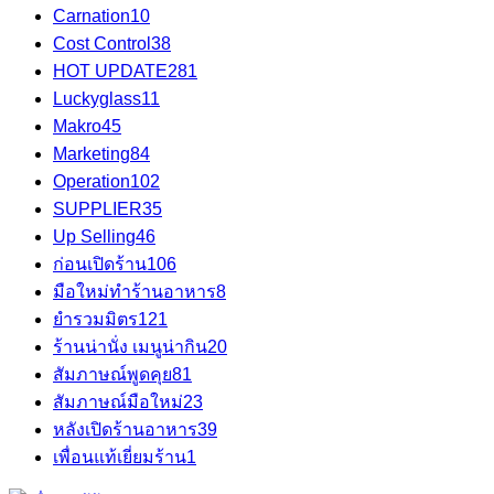
Carnation
10
Cost Control
38
HOT UPDATE
281
Luckyglass
11
Makro
45
Marketing
84
Operation
102
SUPPLIER
35
Up Selling
46
ก่อนเปิดร้าน
106
มือใหม่ทำร้านอาหาร
8
ยำรวมมิตร
121
ร้านน่านั่ง เมนูน่ากิน
20
สัมภาษณ์พูดคุย
81
สัมภาษณ์มือใหม่
23
หลังเปิดร้านอาหาร
39
เพื่อนแท้เยี่ยมร้าน
1