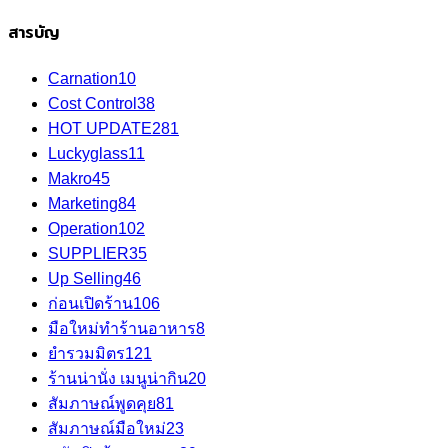
สารบัญ
Carnation
10
Cost Control
38
HOT UPDATE
281
Luckyglass
11
Makro
45
Marketing
84
Operation
102
SUPPLIER
35
Up Selling
46
ก่อนเปิดร้าน
106
มือใหม่ทำร้านอาหาร
8
ยำรวมมิตร
121
ร้านน่านั่ง เมนูน่ากิน
20
สัมภาษณ์พูดคุย
81
สัมภาษณ์มือใหม่
23