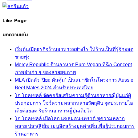
Like Page
บทความเด่น
เริ่มต้นเปิดธุรกิจร้านอาหารอย่างไร ให้ร้านเป็นที่รู้จักยอด
ขายพุ่ง
Mercy Republic ร้านอาหาร Pure Vegan ที่ฉีก Concept
ภาพจำเก่า ๆ ของสายสุขภาพ
MLA เปิดตัว ‘ปิยะ ดั่นคุ้ม’ เป็นสมาชิกในโครงการ Aussie
Beef Mates 2024 สำหรับประเทศไทย
โก โฮลเซลล์ จัดคอร์สเสริมความรู้ด้านอาหารญี่ปุ่นแก่ผู้
ประกอบการ โชว์ความหลากหลายวัตถุดิบ จุดประกายไอ
เดียต่อยอด รับร้านอาหารญี่ปุ่นเติบโต
โก โฮลเซลล์ เปิดโลก แซลมอน-เทราต์ ชูความหลาก
หลาย ปลา(สี)ส้ม เมนูฮิตสร้างมูลค่าเพิ่มเพื่อผู้ประกอบการ
ร้านอาหาร