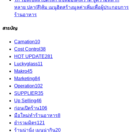
หลาย ปลา(สี)ส้ม เมนูฮิตสร้างมูลค่าเพิ่มเพื่อผู้ประกอบการ
ร้านอาหาร
สารบัญ
Carnation
10
Cost Control
38
HOT UPDATE
281
Luckyglass
11
Makro
45
Marketing
84
Operation
102
SUPPLIER
35
Up Selling
46
ก่อนเปิดร้าน
106
มือใหม่ทำร้านอาหาร
8
ยำรวมมิตร
121
ร้านน่านั่ง เมนูน่ากิน
20