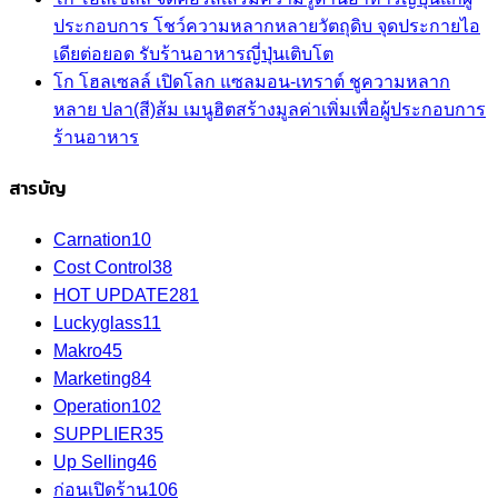
ประกอบการ โชว์ความหลากหลายวัตถุดิบ จุดประกายไอ
เดียต่อยอด รับร้านอาหารญี่ปุ่นเติบโต
โก โฮลเซลล์ เปิดโลก แซลมอน-เทราต์ ชูความหลาก
หลาย ปลา(สี)ส้ม เมนูฮิตสร้างมูลค่าเพิ่มเพื่อผู้ประกอบการ
ร้านอาหาร
สารบัญ
Carnation
10
Cost Control
38
HOT UPDATE
281
Luckyglass
11
Makro
45
Marketing
84
Operation
102
SUPPLIER
35
Up Selling
46
ก่อนเปิดร้าน
106