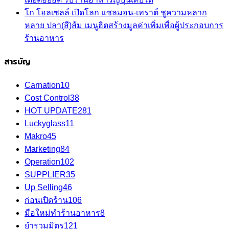
โก โฮลเซลล์ เปิดโลก แซลมอน-เทราต์ ชูความหลาก
หลาย ปลา(สี)ส้ม เมนูฮิตสร้างมูลค่าเพิ่มเพื่อผู้ประกอบการ
ร้านอาหาร
สารบัญ
Carnation
10
Cost Control
38
HOT UPDATE
281
Luckyglass
11
Makro
45
Marketing
84
Operation
102
SUPPLIER
35
Up Selling
46
ก่อนเปิดร้าน
106
มือใหม่ทำร้านอาหาร
8
ยำรวมมิตร
121