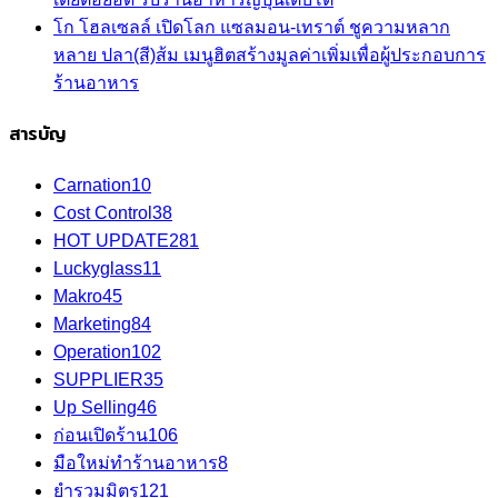
โก โฮลเซลล์ เปิดโลก แซลมอน-เทราต์ ชูความหลาก
หลาย ปลา(สี)ส้ม เมนูฮิตสร้างมูลค่าเพิ่มเพื่อผู้ประกอบการ
ร้านอาหาร
สารบัญ
Carnation
10
Cost Control
38
HOT UPDATE
281
Luckyglass
11
Makro
45
Marketing
84
Operation
102
SUPPLIER
35
Up Selling
46
ก่อนเปิดร้าน
106
มือใหม่ทำร้านอาหาร
8
ยำรวมมิตร
121