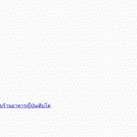
บร้านอาหารญี่ปุ่นเติบโต