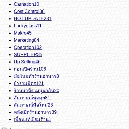
Carnation
10
Cost Control
38
HOT UPDATE
281
Luckyglass
11
Makro
45
Marketing
84
Operation
102
SUPPLIER
35
Up Selling
46
ก่อนเปิดร้าน
106
มือใหม่ทำร้านอาหาร
8
ยำรวมมิตร
121
ร้านน่านั่ง เมนูน่ากิน
20
สัมภาษณ์พูดคุย
81
สัมภาษณ์มือใหม่
23
หลังเปิดร้านอาหาร
39
เพื่อนแท้เยี่ยมร้าน
1