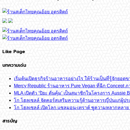
Like Page
บทความเด่น
เริ่มต้นเปิดธุรกิจร้านอาหารอย่างไร ให้ร้านเป็นที่รู้จักยอดขา
Mercy Republic ร้านอาหาร Pure Vegan ที่ฉีก Concept 
MLA เปิดตัว ‘ปิยะ ดั่นคุ้ม’ เป็นสมาชิกในโครงการ Aussi
โก โฮลเซลล์ จัดคอร์สเสริมความรู้ด้านอาหารญี่ปุ่นแก่ผู
โก โฮลเซลล์ เปิดโลก แซลมอน-เทราต์ ชูความหลากหลาย ปลา
สารบัญ