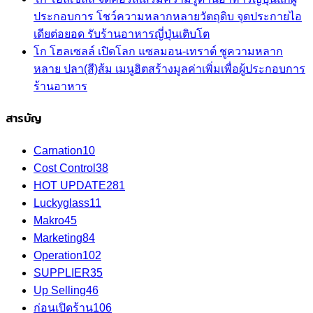
ประกอบการ โชว์ความหลากหลายวัตถุดิบ จุดประกายไอ
เดียต่อยอด รับร้านอาหารญี่ปุ่นเติบโต
โก โฮลเซลล์ เปิดโลก แซลมอน-เทราต์ ชูความหลาก
หลาย ปลา(สี)ส้ม เมนูฮิตสร้างมูลค่าเพิ่มเพื่อผู้ประกอบการ
ร้านอาหาร
สารบัญ
Carnation
10
Cost Control
38
HOT UPDATE
281
Luckyglass
11
Makro
45
Marketing
84
Operation
102
SUPPLIER
35
Up Selling
46
ก่อนเปิดร้าน
106