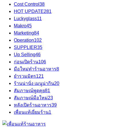
Cost Control
38
HOT UPDATE
281
Luckyglass
11
Makro
45
Marketing
84
Operation
102
SUPPLIER
35
Up Selling
46
ก่อนเปิดร้าน
106
มือใหม่ทำร้านอาหาร
8
ยำรวมมิตร
121
ร้านน่านั่ง เมนูน่ากิน
20
สัมภาษณ์พูดคุย
81
สัมภาษณ์มือใหม่
23
หลังเปิดร้านอาหาร
39
เพื่อนแท้เยี่ยมร้าน
1