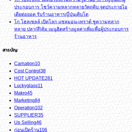
ประกอบการ โชว์ความหลากหลายวัตถุดิบ จุดประกายไอ
เดียต่อยอด รับร้านอาหารญี่ปุ่นเติบโต
โก โฮลเซลล์ เปิดโลก แซลมอน-เทราต์ ชูความหลาก
หลาย ปลา(สี)ส้ม เมนูฮิตสร้างมูลค่าเพิ่มเพื่อผู้ประกอบการ
ร้านอาหาร
สารบัญ
Carnation
10
Cost Control
38
HOT UPDATE
281
Luckyglass
11
Makro
45
Marketing
84
Operation
102
SUPPLIER
35
Up Selling
46
ก่อนเปิดร้าน
106