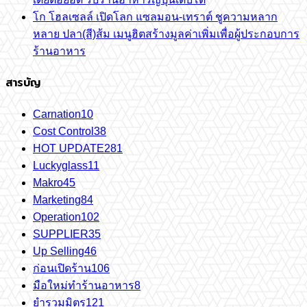
โก โฮลเซลล์ เปิดโลก แซลมอน-เทราต์ ชูความหลาก
หลาย ปลา(สี)ส้ม เมนูฮิตสร้างมูลค่าเพิ่มเพื่อผู้ประกอบการ
ร้านอาหาร
สารบัญ
Carnation
10
Cost Control
38
HOT UPDATE
281
Luckyglass
11
Makro
45
Marketing
84
Operation
102
SUPPLIER
35
Up Selling
46
ก่อนเปิดร้าน
106
มือใหม่ทำร้านอาหาร
8
ยำรวมมิตร
121