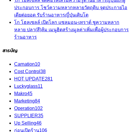
โก โฮลเซลล์ จัดคอร์สเสริมความรู้ด้านอาหารญี่ปุ่นแก่ผู้
ประกอบการ โชว์ความหลากหลายวัตถุดิบ จุดประกายไอ
เดียต่อยอด รับร้านอาหารญี่ปุ่นเติบโต
โก โฮลเซลล์ เปิดโลก แซลมอน-เทราต์ ชูความหลาก
หลาย ปลา(สี)ส้ม เมนูฮิตสร้างมูลค่าเพิ่มเพื่อผู้ประกอบการ
ร้านอาหาร
สารบัญ
Carnation
10
Cost Control
38
HOT UPDATE
281
Luckyglass
11
Makro
45
Marketing
84
Operation
102
SUPPLIER
35
Up Selling
46
ก่อนเปิดร้าน
106