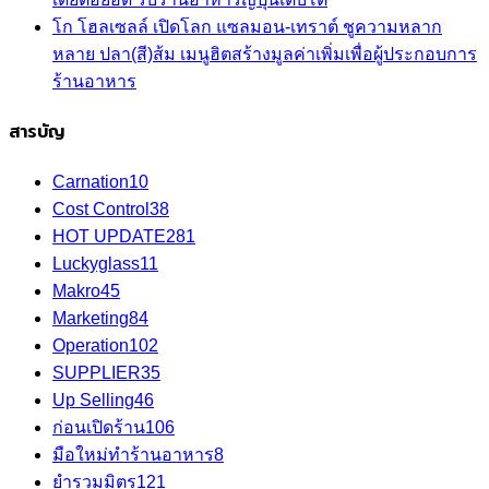
โก โฮลเซลล์ เปิดโลก แซลมอน-เทราต์ ชูความหลาก
หลาย ปลา(สี)ส้ม เมนูฮิตสร้างมูลค่าเพิ่มเพื่อผู้ประกอบการ
ร้านอาหาร
สารบัญ
Carnation
10
Cost Control
38
HOT UPDATE
281
Luckyglass
11
Makro
45
Marketing
84
Operation
102
SUPPLIER
35
Up Selling
46
ก่อนเปิดร้าน
106
มือใหม่ทำร้านอาหาร
8
ยำรวมมิตร
121