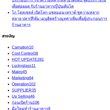
ประกอบการ โชว์ความหลากหลายวัตถุดิบ จุดประกายไอ
เดียต่อยอด รับร้านอาหารญี่ปุ่นเติบโต
โก โฮลเซลล์ เปิดโลก แซลมอน-เทราต์ ชูความหลาก
หลาย ปลา(สี)ส้ม เมนูฮิตสร้างมูลค่าเพิ่มเพื่อผู้ประกอบการ
ร้านอาหาร
สารบัญ
Carnation
10
Cost Control
38
HOT UPDATE
281
Luckyglass
11
Makro
45
Marketing
84
Operation
102
SUPPLIER
35
Up Selling
46
ก่อนเปิดร้าน
106
มือใหม่ทำร้านอาหาร
8